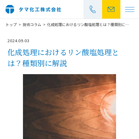
トップ
技術コラム
化成処理におけるリン酸塩処理とは？種類別に解説
>
>
お見積もり・
2024.09.03
化成処理におけるリン酸塩処理と
042-531-5461
は？種類別に解説
受付時間：平日 9:00～17:00
カチオン電着塗装とは
大物塗装
製品事例
品質管理