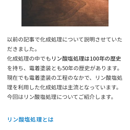
会社情報
コラム
以前の記事で化成処理について説明させていた
有資格者一覧
だきました。
採用情報
化成処理の中でも
リン酸塩処理は100年の歴史
を持ち、電着塗装とも50年の歴史があります。
お知らせ
現在でも電着塗装の工程のなかで、リン酸塩処
よくある質問
理を利用した化成処理は主流となっています。
今回はリン酸塩処理についてご紹介します。
プライバシポリシー
monoduku/製造業向け情報メディア
リン酸塩処理とは