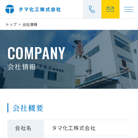
トップ
会社情報
>
お見積もり・
COMPANY
042-531-5461
会社情報
受付時間：平日 9:00～17:00
カチオン電着塗装とは
大物塗装
会社概要
製品事例
会社名
タマ化工株式会社
品質管理