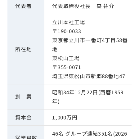
代表者
代表取締役社長 森 祐介
会社情報
立川本社工場
コラム
〒190-0033
東京都立川市一番町4丁目58番
有資格者一覧
所在地
地
東松山工場
採用情報
〒355-0071
お知らせ
埼玉県東松山市新郷88番地47
よくある質問
昭和34年12月22日(西暦1959
創 業
年)
プライバシポリシー
資本金
1,000万円
monoduku/製造業向け情報メディア
46名 グループ連結351名(2026
従業員数