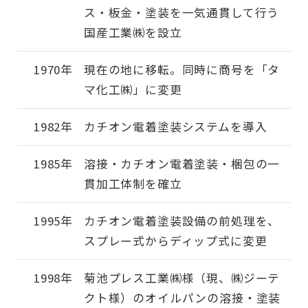
ス・板金・塗装を一気通貫して行う
国産工業㈱を設立
1970年
現在の地に移転。同時に商号を「タ
マ化工㈱」に変更
1982年
カチオン電着塗装システムを導入
1985年
溶接・カチオン電着塗装・梱包の一
貫加工体制を確立
1995年
カチオン電着塗装設備の前処理を、
スプレー式からディップ式に変更
1998年
菊池プレス工業㈱様（現、㈱ジーテ
クト様）のオイルパンの溶接・塗装