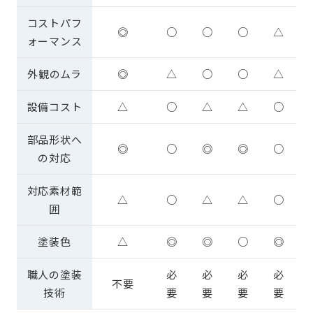
コストパフ
◎
○
○
○
△
ォーマンス
外観のムラ
◎
△
○
○
△
設備コスト
△
○
△
△
○
部品形状へ
◎
○
◎
◎
○
の対応
対応素材範
△
○
△
△
○
囲
塗装色
△
◎
◎
○
◎
職人の塗装
必
必
必
必
不要
技術
要
要
要
要