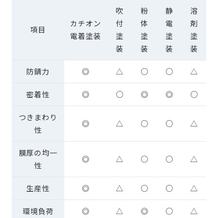
吹
粉
静
溶
カチオン
付
体
電
剤
項目
電着塗装
塗
塗
塗
塗
装
装
装
装
防錆力
◎
△
○
○
△
密着性
◎
○
◎
◎
○
つきまわり
◎
△
○
○
△
性
膜厚の均一
◎
△
○
○
△
性
生産性
◎
△
○
○
△
環境負荷
◎
△
◎
○
△