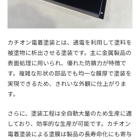
会社情報
コラム
カチオン電着塗装とは、通電を利用して塗料を
有資格者一覧
被塗物に析出させる塗装です。主に金属製品の
採用情報
表面処理に用いられ、優れた防錆力が特徴で
す。複雑な形状の部品でも均一な膜厚で塗装を
お知らせ
実現できるため、きれいな外観に仕上がりま
よくある質問
す。
プライバシポリシー
さらに、塗装工程は全自動大量のため生産に適
しており、効率的な生産が可能です。カチオン
monoduku/製造業向け情報メディア
電着塗装による塗膜は製品の長寿命化にも寄与