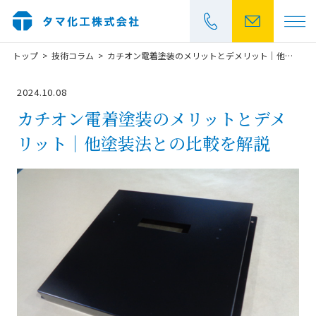
トップ
技術コラム
カチオン電着塗装のメリットとデメリット｜他塗装法との比較を解説
>
>
お見積もり・
2024.10.08
カチオン電着塗装のメリットとデメ
042-531-5461
リット｜他塗装法との比較を解説
受付時間：平日 9:00～17:00
カチオン電着塗装とは
大物塗装
製品事例
品質管理